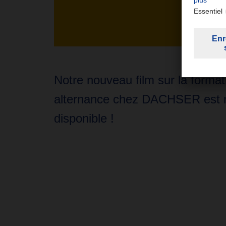
Notre nouveau film sur la format
alternance chez DACHSER est 
disponible !