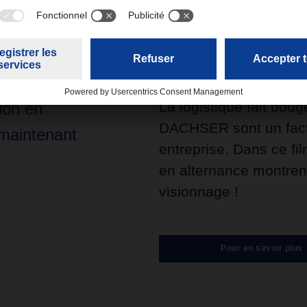
La logistique fait boug
ion en
DACHSER sont un fact
maintenant
entreprise. Dans ce fil
en alternance montrent 
visionnage !
Pour en savoir plus