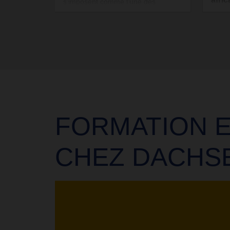
s’imposent comme l’une des
tendances technologiques les plus
Dans 
marquantes du moment. Entre
podca
nouvelles capacités, risques
Golds
émergents, ils pourraient
Manag
profondément modifier la logistique
Logis
de demain. Voici 7 thèses pour
revien
comprendre les enjeux clés de cette
dével
évolution.
afric
de la 
persp
FORMATION E
crois
comme
CHEZ DACHS