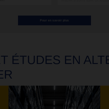
millions d’euros dans un nouv
site dédié à la logistique alime
le neuvième épisode du
à Fribourg. L'entreprise renfor
st Network Talk, Charlotte
ainsi sa présence dans la régi
tone reçoit Detlev Duve,
Pour en savoir plus
trois frontières (Allemagne, Fr
ing Director Air & Sea
Suisse) tout en développant
tics South Africa. Ensemble, ils
stratégiquement son réseau.
nent sur l'intégration et le
oppement de l’agence sud-
aine, de l'évolution du marché
logistique, ainsi que les
ectives offertes par la
T ÉTUDES EN AL
sance des échanges
rciaux en Afrique.
ER