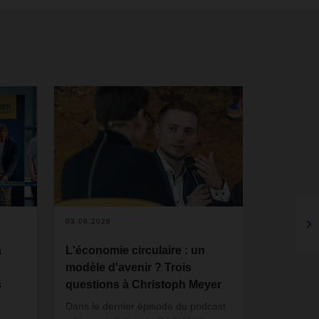
2
03.08.2026
31.07.2026
à
L'économie circulaire : un
De nouve
modèle d'avenir ? Trois
logistiqu
s
questions à Christoph Meyer
Hongrie
Dans le dernier épisode du podcast
Avec l’ouv