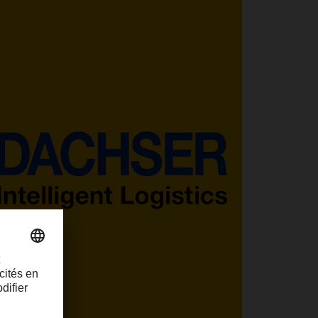
ancienne start-up et les expériences
qu’il a vécues là-bas.