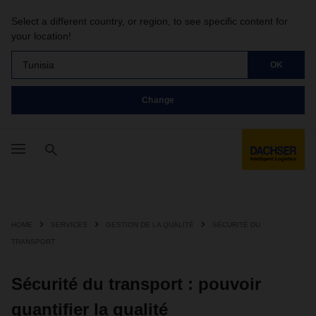
Select a different country, or region, to see specific content for
your location!
Tunisia
OK
Change
HOME
SERVICES
GESTION DE LA QUALITÉ
SÉCURITÉ DU
TRANSPORT
Sécurité du transport : pouvoir
quantifier la qualité