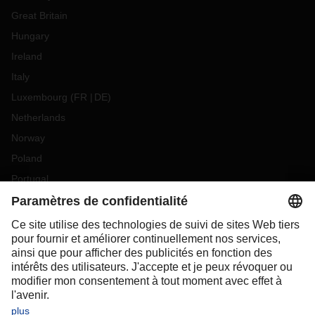
Great Britain
Hungary
Ireland
Italy
Luxembourg
(
FR
DE
)
Netherlands
Norway
Poland
Portugal
Romania
Slovakia
Spain
Sweden
Switzerland
(
DE
FR
)
Türkiye