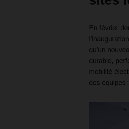
sites 
En février d
l’inauguratio
qu’un nouveau 
durable, per
mobilité éle
des équipes :