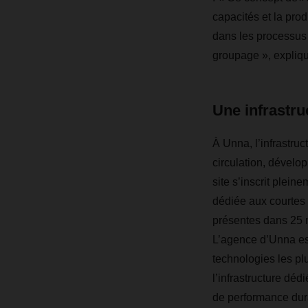
capacités et la prod
dans les processus 
groupage », expli
Une infrastru
À Unna, l’infrastruc
circulation, dévelo
site s’inscrit plei
dédiée aux courte
présentes dans 25 m
L’agence d’Unna est
technologies les pl
l’infrastructure dé
de performance dur