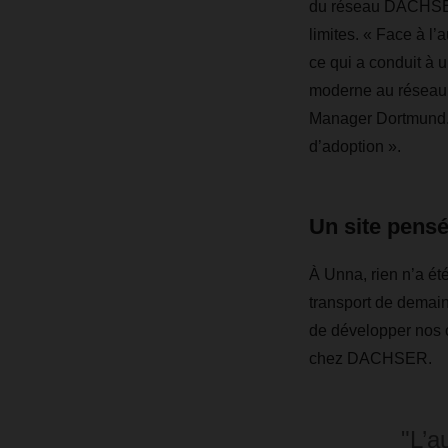
du réseau DACHSER. 
limites. « Face à l’
ce qui a conduit à u
moderne au réseau
Manager Dortmund. U
d’adoption ».
Un site pensé
À Unna, rien n’a été
transport de demain
de développer nos 
chez DACHSER.
"L’a