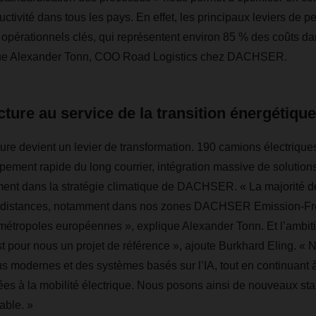
uctivité dans tous les pays. En effet, les principaux leviers de 
opérationnels clés, qui représentent environ 85 % des coûts da
que Alexander Tonn, COO Road Logistics chez DACHSER.
cture au service de la transition énergétique
ture devient un levier de transformation. 190 camions électrique
ppement rapide du long courrier, intégration massive de solutio
nement dans la stratégie climatique de DACHSER. « La majorité d
s distances, notamment dans nos zones DACHSER Emission-Fr
étropoles européennes », explique Alexander Tonn. Et l’ambition
 pour nous un projet de référence », ajoute Burkhard Eling. « N
us modernes et des systèmes basés sur l’IA, tout en continuant
diées à la mobilité électrique. Nous posons ainsi de nouveaux st
able. »