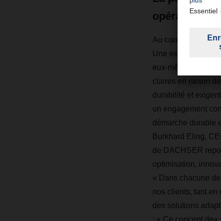
opérations
Au cœur du projet : 
Une exigence portée
eux-mêmes. « Nos cl
claires en raison de
durabilité et exigent
un engagement conc
démarche durable e
Burkhard Eling, C
de DACHSER repose 
optimisation, innov
« Dans chacune de n
nos clients, tant en
des solutions adapt
: « Ce concept de« 