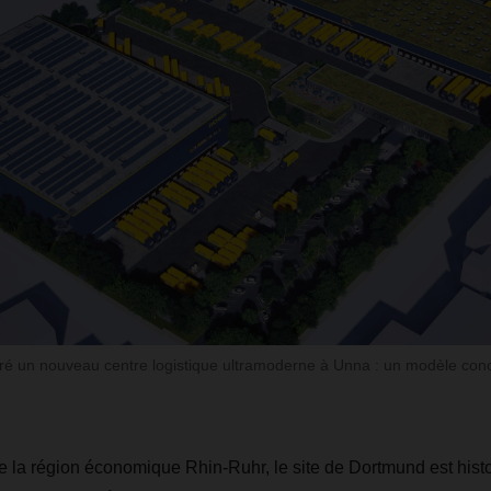
un nouveau centre logistique ultramoderne à Unna : un modèle concr
 la région économique Rhin-Ruhr, le site de Dortmund est histo