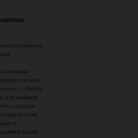
ovations
pensé pour optimiser
mpact
ois, panneaux
, pompes à chaleur,
issance… « Bientôt,
rge d’un mégawatt
nna », explique
t complexe, mené
iques et
 ajoutée la hausse