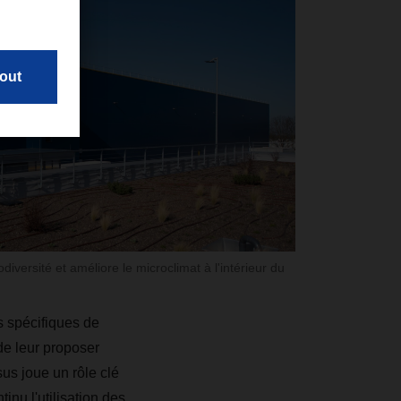
odiversité et améliore le microclimat à l'intérieur du
s spécifiques de
 de leur proposer
us joue un rôle clé
nu l'utilisation des