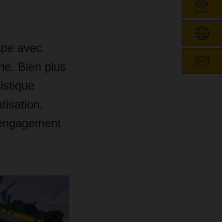
ape avec
ne. Bien plus
istique
isation,
i engagement
.