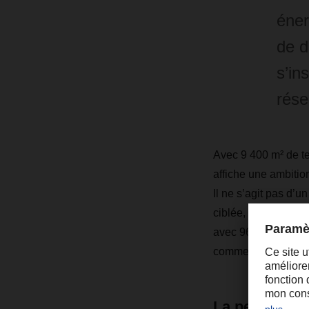
éner
de d
s’in
rése
Avec 9 400 m² de te
affiche une ambition
Il ne s’agit pas d’u
ciblée, des solutio
avec 96 % des matéri
comme l’un des in
La performan