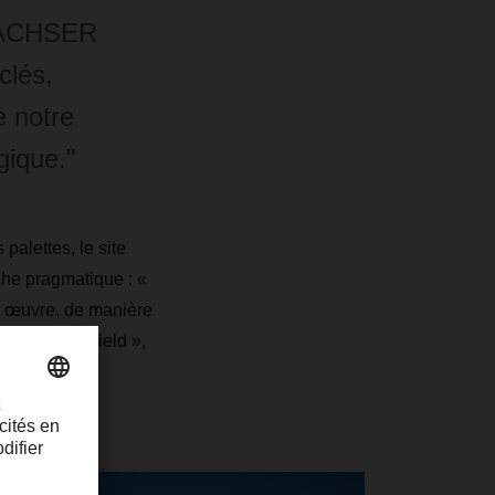
e DACHSER
clés,
e notre
gique."
palettes, le site
oche pragmatique : «
en œuvre, de manière
 en « brownfield »,
site s’impose