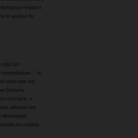
performance résident
ns le secteur du
s déjà en
ns énergétiques… le
es véhicules est
ee Delivery
 est claire : «
ous utilisons les
 à développer
andards en matière