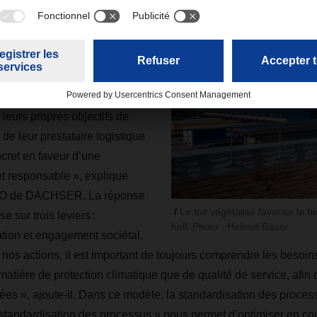
l’efficacité opérationnelle.
 par les attentes des clients
ients ont des attentes
 leurs propres objectifs de
 de leur prestataire logistique
ret en faveur d’une
t responsable », explique
EO de DACHSER. La réponse
Le toit végétalisé favorise la bi
sur trois leviers :
hall. Photo : Helmut Bauer
ation et engagement sociétal.
os actions, il est important de toujours comprendre les besoin
 matière de protection climatique que de qualité de service, afin
ées », ajoute-il. Dans ce modèle, la standardisation des process
standardisation des processus » nous permet d’optimiser en conti