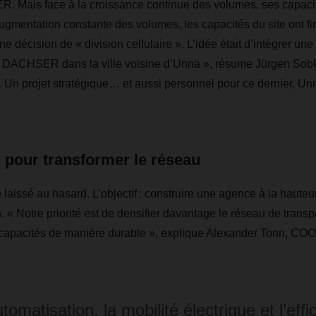
Mais face à la croissance continue des volumes, ses capacités
augmentation constante des volumes, les capacités du site ont fin
ne décision de « division cellulaire ». L’idée était d’intégrer u
 DACHSER dans la ville voisine d’Unna », résume Jürgen Sob
n projet stratégique… et aussi personnel pour ce dernier, Unna
 pour transformer le réseau
 laissé au hasard. L’objectif : construire une agence à la haute
. « Notre priorité est de densifier davantage le réseau de trans
capacités de manière durable », explique Alexander Tonn, COO
utomatisation, la mobilité électrique et l’effi