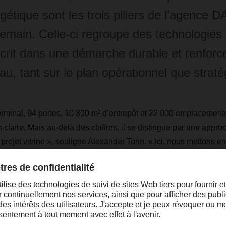
gétique sont les trois piliers de l’agenc
emain. Celle-ci regroupe des technologies 
scrit dans une démarche durable et renforc
au, tant sur le plan opérationnel que straté
rminal, 94 portes, 10 800 m² d’entrepôt et 22 000 emplacements 
 claire. Mais au-delà des chiffres, il se distingue par une appr
n projet vitrine », souligne Alexander Tonn. « Ici, nous mettons 
ns concrètes, pertinentes et économiquement viables. » Construit
aux réutilisés, et financé à hauteur de 44 millions d’euros, le 
vestissements majeurs de DACHSER.
ce passe par les