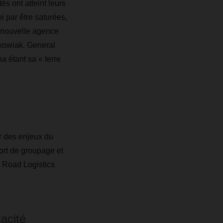
 ont atteint leurs
i par être saturées,
ne nouvelle agence
kowiak, General
 étant sa « terre
ur des enjeux du
port de groupage et
 Road Logistics
cacité