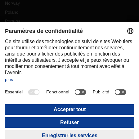
Norway
Poland
Portugal
Romania
Slovakia
Spain
Sweden
Switzerland
(
DE
FR
)
Turkey
OCEANIA
Australia
New Zealand