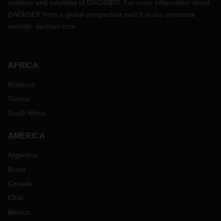
services and solutions of DACHSER. For more information about
DACHSER from a global perspective switch to our corporate
website:
dachser.com
AFRICA
Morocco
Tunisia
South Africa
AMERICA
Argentina
Brazil
Canada
Chile
Mexico