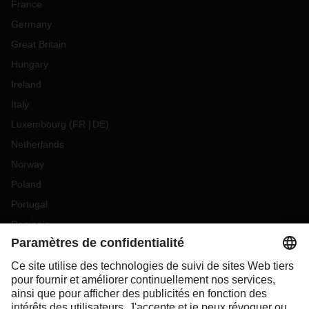
France
Germany
Great Britain
Hungary
Ireland
Italy
Luxembourg
(
FR
DE
)
Netherlands
Norway
Poland
Portugal
Romania
Slovakia
Spain
Sweden
Switzerland
(
DE
FR
)