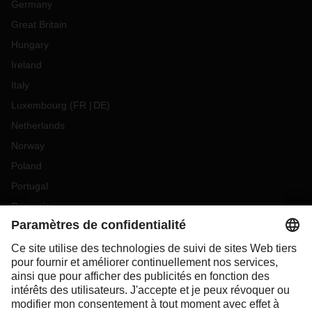
Germany
Great Britain
Hungary
Ireland
Italy
Luxembourg
(
FR
DE
)
Netherlands
Norway
Poland
Portugal
Romania
Slovakia
Spain
Sweden
Switzerland
(
DE
FR
)
Turkey