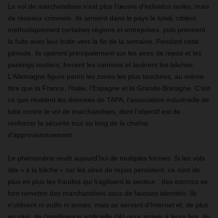
Le vol de marchandises n’est plus l’œuvre d’individus isolés, mais
de réseaux criminels. Ils arrivent dans le pays le lundi, ciblent
méthodiquement certaines régions et entreprises, puis prennent
la fuite avec leur butin vers la fin de la semaine. Pendant cette
période, ils opèrent principalement sur les aires de repos et les
parkings routiers, forcent les camions et lacèrent les bâches.
L’Allemagne figure parmi les zones les plus touchées, au même
titre que la France, l’Italie, l’Espagne et la Grande-Bretagne. C’est
ce que révèlent les données de TAPA, l’association industrielle de
lutte contre le vol de marchandises, dont l’objectif est de
renforcer la sécurité tout au long de la chaîne
d’approvisionnement.
Le phénomène revêt aujourd’hui de multiples formes. Si les vols
dits « à la bâche » sur les aires de repos persistent, ce sont de
plus en plus les fraudes qui fragilisent le secteur : des escrocs se
font remettre des marchandises sous de fausses identités. Ils
n’utilisent ni outils ni armes, mais se servent d’Internet et, de plus
en plus, de l’intelligence artificielle (IA) pour arriver à leurs fins. Ils