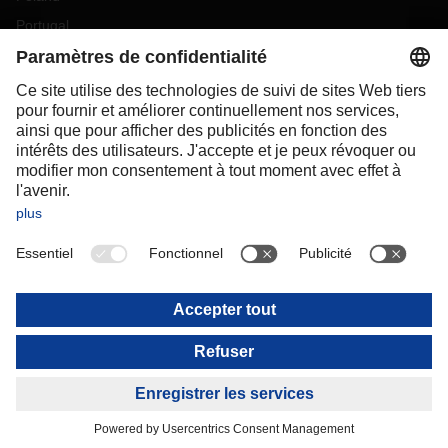
Portugal
Romania
Slovakia
Spain
Sweden
Switzerland
(
DE
FR
)
Turkey
OCEANIA
Australia
New Zealand