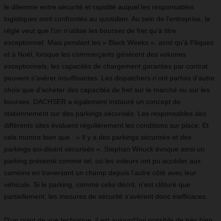
le dilemme entre sécurité et rapidité auquel les responsables
logistiques sont confrontés au quotidien. Au sein de l'entreprise, la
règle veut que l'on n'utilise les bourses de fret qu'à titre
exceptionnel. Mais pendant les « Black Weeks », ainsi qu'à Pâques
et à Noël, lorsque les commerçants génèrent des volumes
exceptionnels, les capacités de chargement garanties par contrat
peuvent s’avérer insuffisantes. Les dispatchers n’ont parfois d’autre
choix que d’acheter des capacités de fret sur le marché ou sur les
bourses. DACHSER a également instauré un concept de
stationnement sur des parkings sécurisés. Les responsables des
différents sites évaluent régulièrement les conditions sur place. Et
cela montre bien que : « Il y a des parkings sécurisés et des
parkings soi-disant sécurisés ». Stephan Wnuck évoque ainsi un
parking présenté comme tel, où les voleurs ont pu accéder aux
camions en traversant un champ depuis l’autre côté avec leur
véhicule. Si le parking, comme celui décrit, n’est clôturé que
partiellement, les mesures de sécurité s’avèrent donc inefficaces.
D'un point de vue technique, il est aujourd’hui possible de très bien